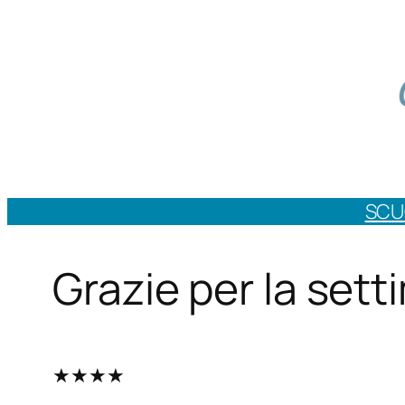
Vai
al
contenuto
SCU
Grazie per la set
★★★★