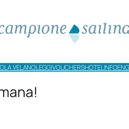
OLA VELA
NOLEGGI
VOUCHERS
HOTEL
INFO
ENG
timana!